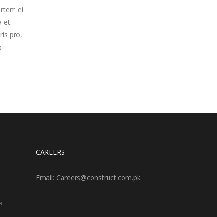
artem ei
 et.
ris pro,
s
CAREERS
Email: Careers@construct.com.pk
k