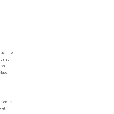
 ac ante
que at
 non
cibus
artem ei
 et.