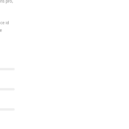
ris pro,
ce id
ae