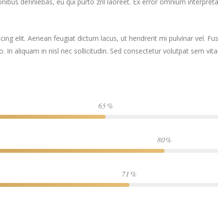
ionibus definiebas, eu qui purto zril laoreet. Ex error omnium interpreta
ng elit. Aenean feugiat dictum lacus, ut hendrerit mi pulvinar vel. Fus
ro. In aliquam in nisl nec sollicitudin. Sed consectetur volutpat sem vit
65
80
71