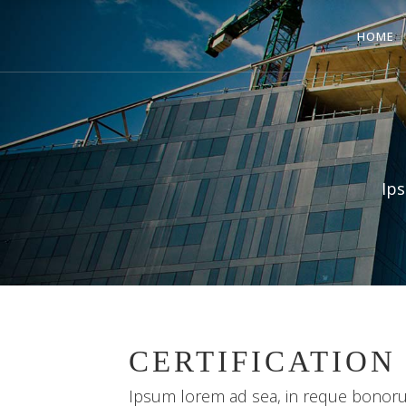
HOME
Ips
CERTIFICATION
Ipsum lorem ad sea, in reque bonor