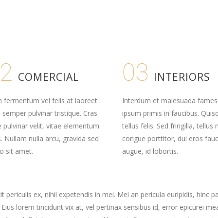
2
03
COMERCIAL
INTERIORS
fermentum vel felis at laoreet.
Interdum et malesuada fames
 semper pulvinar tristique. Cras
ipsum primis in faucibus. Quis
e pulvinar velit, vitae elementum
tellus felis. Sed fringilla, tellus
s. Nullam nulla arcu, gravida sed
congue porttitor, dui eros fau
ro sit amet.
augue, id lobortis.
periculis ex, nihil expetendis in mei. Mei an pericula euripidis, hinc p
. Eius lorem tincidunt vix at, vel pertinax sensibus id, error epicurei mea