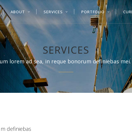
ABOUT
SERVICES
PORTFOLIO
CUR
SERVICES
um lorem ad sea, in reque bonorum definiebas mei.
um definiebas