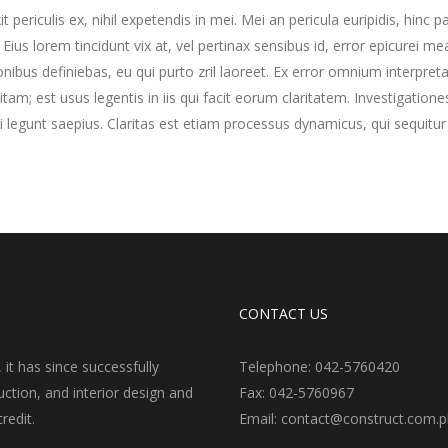
periculis ex, nihil expetendis in mei. Mei an pericula euripidis, hinc p
. Eius lorem tincidunt vix at, vel pertinax sensibus id, error epicurei mea
ionibus definiebas, eu qui purto zril laoreet. Ex error omnium interpreta
itam; est usus legentis in iis qui facit eorum claritatem. Investigatione
 legunt saepius. Claritas est etiam processus dynamicus, qui sequitur
CONTACT US
t has since successfully
Telephone: 042-5760420
ction, and interior design and
Fax: 042-5760967
redit.
Email: contact@construct.com.p