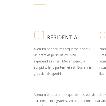
01
0
RESIDENTIAL
Alienum phaedrum torquatos nec eu,
Nam 
vis detraxit periculis ex, nihil
Cras
expetendis in mei. Mei an pericula
vita
euripidis, hinc partem ei est. Eos ei nisl
risu
graecis, vix aperiri.
libe
Alienum phaedrum torquatos nec eu, vis detraxit 
est. Eos ei nisl graecis, vix aperiri consequat an