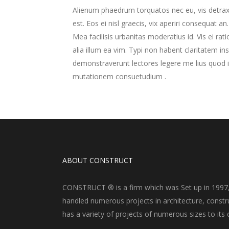
Alienum phaedrum torquatos nec eu, vis detraxit 
est. Eos ei nisl graecis, vix aperiri consequat an
Mea facilisis urbanitas moderatius id. Vis ei rat
alia illum ea vim. Typi non habent claritatem ins
demonstraverunt lectores legere me lius quod ii
mutationem consuetudium .
ABOUT CONSTRUCT
CONSTRUCT ® is a firm which was Set up in 1997, i
handled numerous projects in architecture, constru
has a variety of projects of numerous sizes to its c