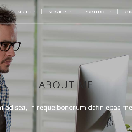
E
ABOUT
SERVICES
PORTFOLIO
CU
ABOUT ME
 ad sea, in reque bonorum definiebas me