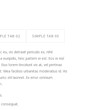
PLE TAB 02
SIMPLE TAB 03
, vis detraxit periculis ex, nihil
 euripidis, hinc partem ei est. Eos ei nisl
 Eius lorem tincidunt vix at, vel pertinax
t. Mea facilisis urbanitas moderatius id. Vis
purto zril laoreet. Ex error omnium
m.
s.
ri consequat.