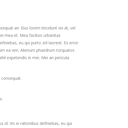
onsequat an. Eius lorem tincidunt vix at, vel
rei mea et. Mea facilisis urbanitas
efiniebas, eu qui purto zril laoreet. Ex error
illum ea vim. Alienum phaedrum torquatos
 nihil expetendis in mei. Mei an pericula
ri consequat.
s.
 id. Vis ei rationibus definiebas, eu qui