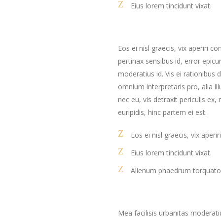
Eius lorem tincidunt vixat.
Eos ei nisl graecis, vix aperiri c
pertinax sensibus id, error epicu
moderatius id. Vis ei rationibus d
omnium interpretaris pro, alia 
nec eu, vis detraxit periculis ex,
euripidis, hinc partem ei est.
Eos ei nisl graecis, vix aperi
Eius lorem tincidunt vixat.
Alienum phaedrum torquato
Mea facilisis urbanitas moderatius