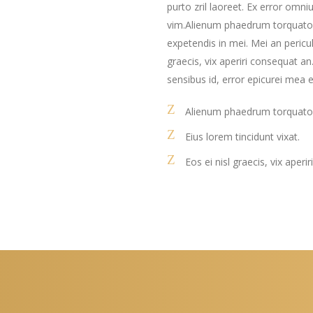
purto zril laoreet. Ex error omniu
vim.Alienum phaedrum torquatos ne
expetendis in mei. Mei an pericula
graecis, vix aperiri consequat an.
sensibus id, error epicurei mea e
Alienum phaedrum torquato
Eius lorem tincidunt vixat.
Eos ei nisl graecis, vix aperi