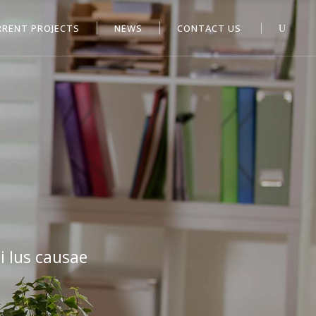
RRENT PROJECTS
NEWS
CONTACT US
i Ius causae