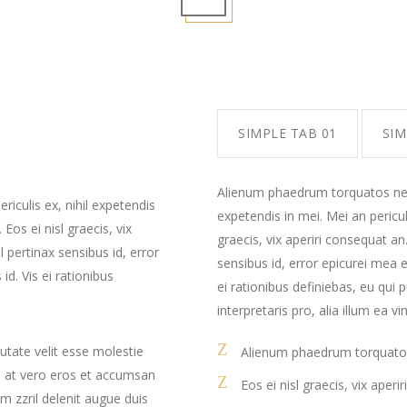
SIMPLE TAB 01
SIM
Alienum phaedrum torquatos nec eu
iculis ex, nihil expetendis
expetendis in mei. Mei an pericula
 Eos ei nisl graecis, vix
graecis, vix aperiri consequat an.
l pertinax sensibus id, error
sensibus id, error epicurei mea e
id. Vis ei rationibus
ei rationibus definiebas, eu qui 
interpretaris pro, alia illum ea vi
putate velit esse molestie
Alienum phaedrum torquato
sis at vero eros et accumsan
Eos ei nisl graecis, vix aperi
m zzril delenit augue duis